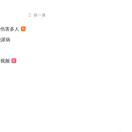

换一换
时伤害多人
热
糖尿病
袖视频
新