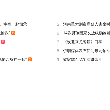
5
、幸福一脉相承
河南重大刑案嫌疑人逃窜
6
抢救”
14岁男孩因家长放纵确诊
热
7
《欢迎来龙餐馆》口碑
新
8
伊朗媒体发布伊朗最高领
9
就怕六爷挂一颗”
梁家辉百花奖演讲落泪
热